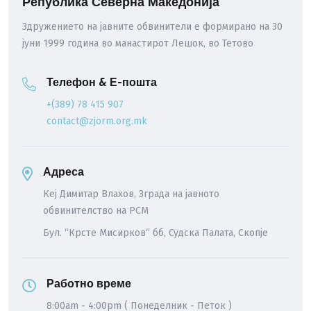
Република Северна Македонија
Здружението на јавните обвинители е формирано на 30
јуни 1999 година во манастирот Лешок, во Тетово
Телефон & Е-пошта
+(389) 78 415 907
contact@zjorm.org.mk
Адреса
Кеј Димитар Влахов, Зграда на јавното
обвинителство на РСМ
Бул. “Крсте Мисирков“ бб, Судска Палата, Скопје
Работно време
8:00am - 4:00pm ( Понеделник - Петок )