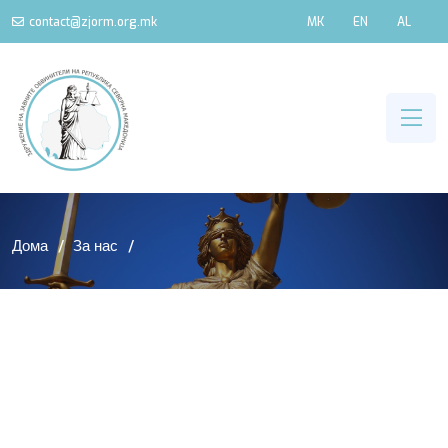
contact@zjorm.org.mk
MK
EN
AL
Дома
За нас