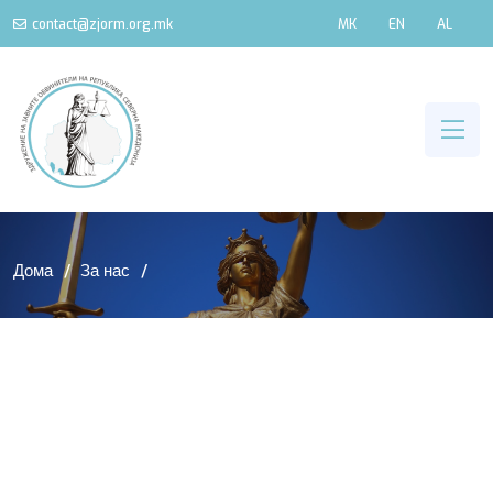
contact@zjorm.org.mk
MK
EN
AL
Дома
За нас