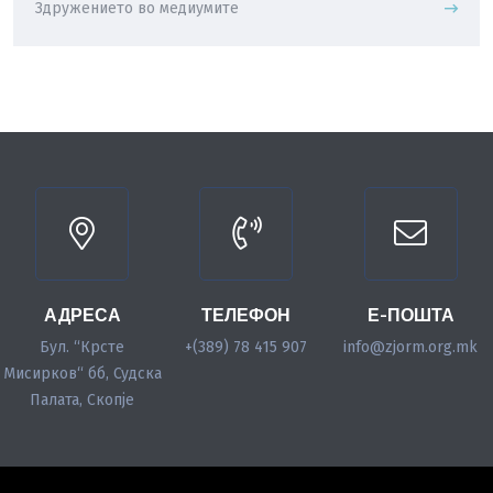
Здружението во медиумите
АДРЕСА
ТЕЛЕФОН
Е-ПОШТА
Бул. “Крсте
+(389) 78 415 907
info@zjorm.org.mk
Мисирков“ бб, Судска
Палата, Скопје