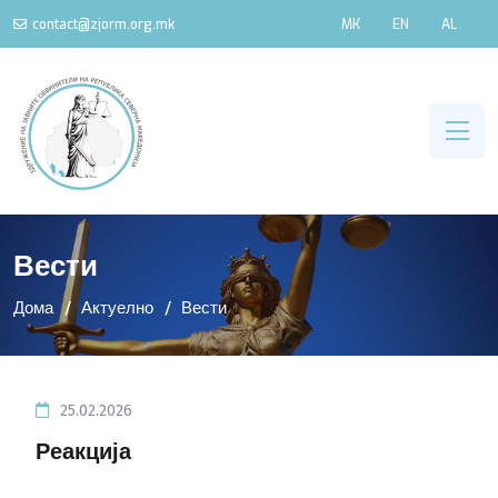
contact@zjorm.org.mk
MK
EN
AL
Вести
Дома
Актуелно
Вести
25.02.2026
Реакција