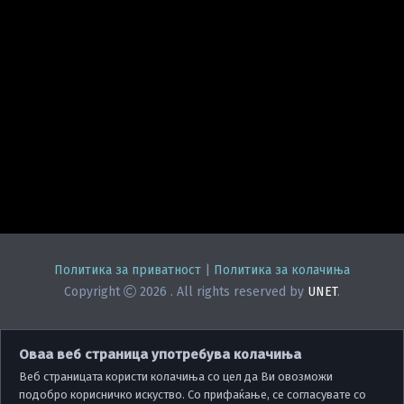
Политика за приватност
|
Политика за колачиња
Copyright
2026
. All rights reserved by
UNET
.
Оваа веб страница употребува колачиња
Веб страницата користи колачиња со цел да Ви овозможи
подобро корисничко искуство. Со прифаќање, се согласувате со