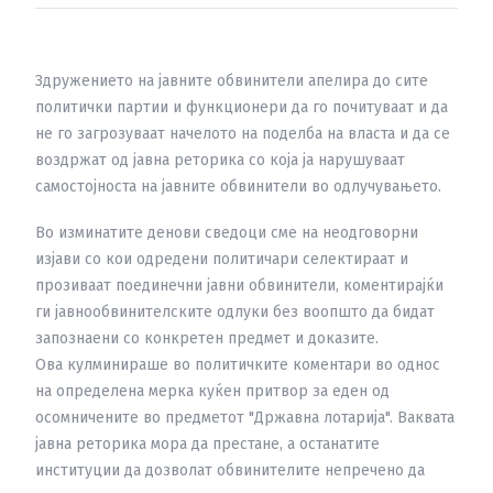
Здружението на јавните обвинители апелира до сите
политички партии и функционери да го почитуваат и да
не го загрозуваат начелото на поделба на власта и да се
воздржат од јавна реторика со која ја нарушуваат
самостојноста на јавните обвинители во одлучувањето.
Во изминатите денови сведоци сме на неодговорни
изјави со кои одредени политичари селектираат и
прозиваат поединечни јавни обвинители, коментирајќи
ги јавнообвинителските одлуки без воопшто да бидат
запознаени со конкретен предмет и доказите.
Ова кулминираше во политичките коментари во однос
на определена мерка куќен притвор за еден од
осомничените во предметот "Државна лотарија". Ваквата
јавна реторика мора да престане, а останатите
институции да дозволат обвинителите непречено да