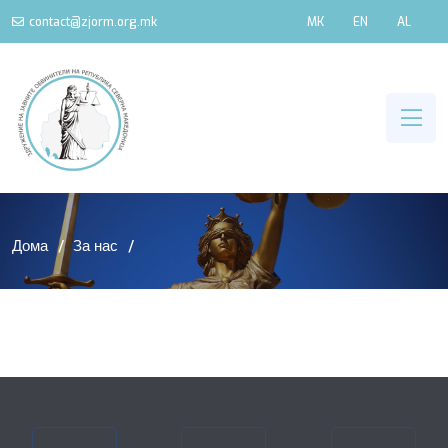
contact@zjorm.org.mk
MK
EN
AL
Дома
За нас