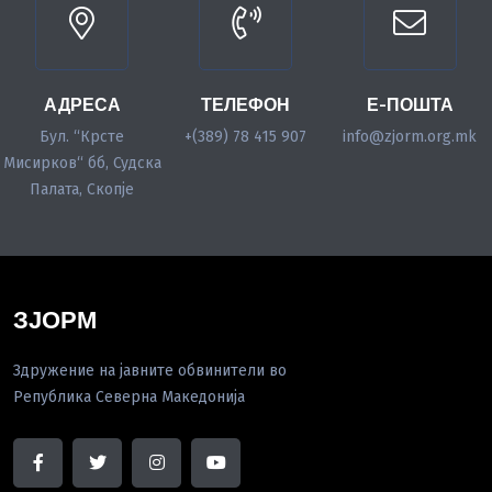
АДРЕСА
ТЕЛЕФОН
Е-ПОШТА
Бул. “Крсте
+(389) 78 415 907
info@zjorm.org.mk
Мисирков“ бб, Судска
Палата, Скопје
ЗЈОРМ
Здружение на јавните обвинители во
Република Северна Македонија