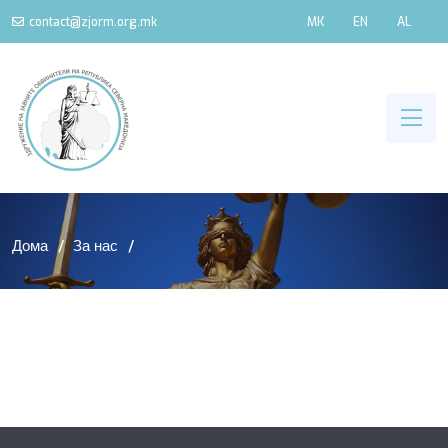
contact@zjorm.org.mk
MK
EN
AL
Дома
За нас