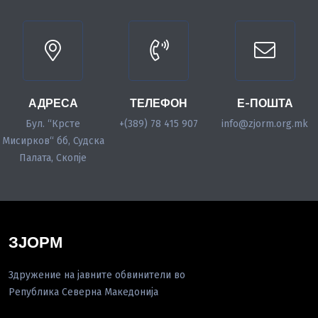
АДРЕСА
ТЕЛЕФОН
Е-ПОШТА
Бул. “Крсте
+(389) 78 415 907
info@zjorm.org.mk
Мисирков“ бб, Судска
Палата, Скопје
ЗЈОРМ
Здружение на јавните обвинители во
Република Северна Македонија