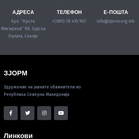
АДРЕСА
ТЕЛЕФОН
Е-ПОШТА
Бул. “Крсте
+(389) 78 415 907
info@zjorm.org.mk
Мисирков“ бб, Судска
Палата, Скопје
ЗЈОРМ
Здружение на јавните обвинители во
Република Северна Македонија
Линкови