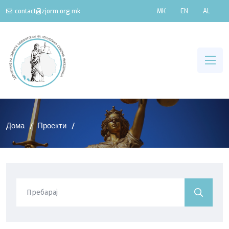
contact@zjorm.org.mk
MK
EN
AL
Дома
Проекти